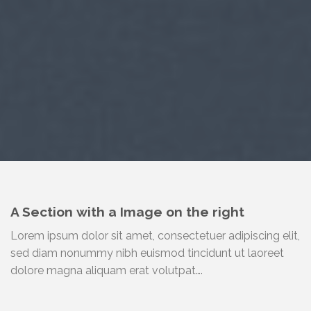
A Section with a Image on the right
Lorem ipsum dolor sit amet, consectetuer adipiscing elit,
sed diam nonummy nibh euismod tincidunt ut laoreet
dolore magna aliquam erat volutpat….